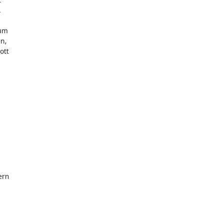
.
 um
en,
ott
ern