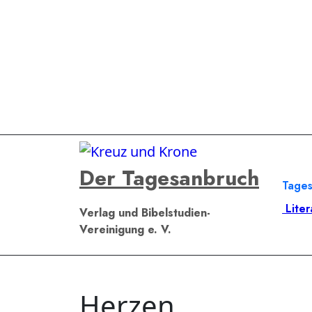
Zum
Inhalt
springen
Der Tagesanbruch
Tage
Liter
Verlag und Bibelstudien-
Vereinigung e. V.
Herzen