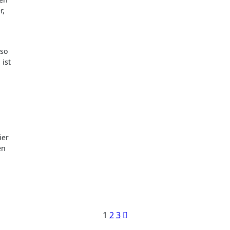
r,
 so
 ist
ier
en
Seitennummeri
1
2
3