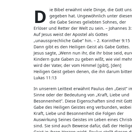
D
ie Bibel erwähnt viele Dinge, die Gott uns
gegeben hat. Ungewöhnlich unter diesen 
die Gabe Seines geliebten Sohnes, der
Erlöser und Retter der Welt zu sein. – Johannes 3
Auf Jesus weist der Apostel als Gottes
„unaussprechliche Gabe” hin. – 2. Korinther 9:15
Dann gibt es den Heiligen Geist als Gabe Gottes.
Jesus sagte, „Wenn nun ihr, die ihr böse seid, eu
Kindern gute Gaben zu geben wißt, wie viel meh
wird der Vater, der vom Himmel [gibt], [den]
Heiligen Geist geben denen, die ihn darum bitten
Lukas 11:13
In unserem Leittext erwähnt Paulus den „Geist” i
Sinne oder der Bedeutung von „Kraft, Liebe und
Besonnenheit”. Diese Eigenschaften sind mit Got
Gabe des Heiligen Geistes eng verbunden, wobei
Kraft, Liebe und Besonnenheit die Folgen der
Auswirkung Seines Geistes im Leben eines Christ
sind. Sie sind auch Beweise dafür, daß der Heilig
Geist in ihren Herzen wirkt. Paulus stellt diesen 