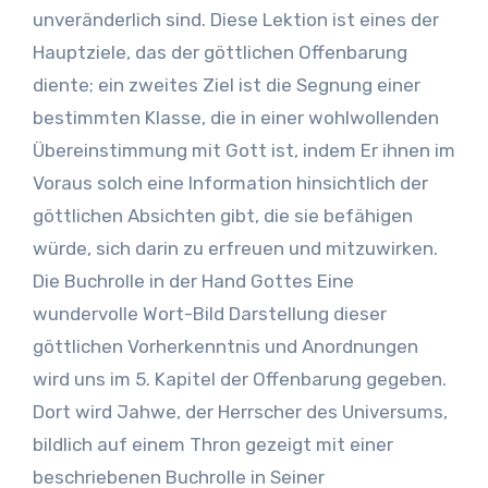
obgleich indirekt auch alle Übrigen aus dem Volk
unveränderlich sind. Diese Lektion ist eines der
Israel berührt wurden. Es ist festzustellen, daß
Hauptziele, das der göttlichen Offenbarung
die letzte Plage, die über Ägypten kam, den Tod
diente; ein zweites Ziel ist die Segnung einer
aller ihrer Erstgeborenen mit sich brachte. Die
bestimmten Klasse, die in einer wohlwollenden
Feier des Passah geschieht aufgrund der
Übereinstimmung mit Gott ist, indem Er ihnen im
Tatsache, daß die Erstgeborenen Israels
Voraus solch eine Information hinsichtlich der
verschont wurden, oder daß der Todesengel in
göttlichen Absichten gibt, die sie befähigen
jener Nacht an ihnen vorüberging. Und genauso
würde, sich darin zu erfreuen und mitzuwirken.
wie die jüngeren Kinder der Ägypter nicht
Die Buchrolle in der Hand Gottes Eine
gefährdet waren, so waren auch die jüngeren
wundervolle Wort-Bild Darstellung dieser
Kinder der Israeliten nicht in Gefahr. Daher
göttlichen Vorherkenntnis und Anordnungen
wurde an den letzteren nicht vorbeigegangen.
wird uns im 5. Kapitel der Offenbarung gegeben.
Sie waren jedoch sicherlich an dem
Dort wird Jahwe, der Herrscher des Universums,
Vorübergehen oder Verschonen der
bildlich auf einem Thron gezeigt mit einer
Erstgeburten interessiert, nicht nur wegen ihrer
beschriebenen Buchrolle in Seiner