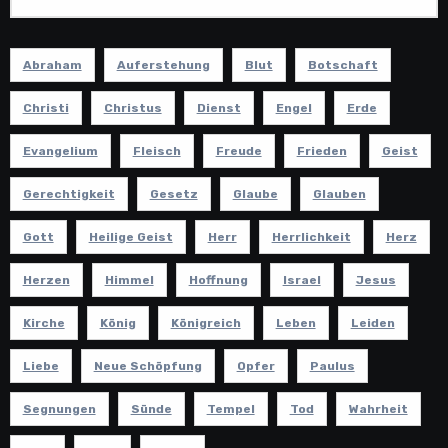
Abraham
Auferstehung
Blut
Botschaft
Christi
Christus
Dienst
Engel
Erde
Evangelium
Fleisch
Freude
Frieden
Geist
Gerechtigkeit
Gesetz
Glaube
Glauben
Gott
Heilige Geist
Herr
Herrlichkeit
Herz
Herzen
Himmel
Hoffnung
Israel
Jesus
Kirche
König
Königreich
Leben
Leiden
Liebe
Neue Schöpfung
Opfer
Paulus
Segnungen
Sünde
Tempel
Tod
Wahrheit