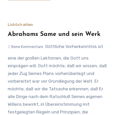
dar. Wie der Apostel in unserem Leittext zeigte,
war das jüdische Passah ein Schatten oder
Vorbild der besseren Dinge des wirklichen
Passahs, mit dem wir Christen zu tun haben. Wir
Lichtstrahlen
sind jedoch zu unserem Verständnis nicht nur
Abrahams Same und sein Werk
abhängig vom jüdischen Vorbild, denn wir haben
Göttliche Vorherkenntnis ist
klare, göttliche Aussagen von unserem Herrn
Keine Kommentare
und den Aposteln in Bezug auf das Verhältnis
eine der großen Lektionen, die Gott uns
zwischen Christus und seiner Kirche und der
einprägen will. Gott möchte, daß wir wissen, daß
besonderen Errettung der Auserwählten.
jeder Zug Seines Plans vorherüberlegt und
Trotzdem finden wir in den Vorbildern des
vorbereitet war vor Grundlegung der Welt. Er
Passahs viele Einzelheiten, die uns großartig
möchte, daß wir die Tatsache erkennen, daß Er
dabei helfen, das Gegenbild zu verstehen. Zu
alle Dinge nach dem Ratschluß Seines eigenen
allererst sollten wir beachten, daß das Passah
Willens bewirkt, in Übereinstimmung mit
direkt nur die Erstgeborenen von Israel betraf,
festgelegten Regeln und Prinzipien, die