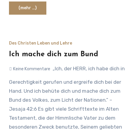
Verwandtschaft, sondern wegen des Herrn
(mehr …)
Vorsehung, daß jene Erstgeborenen am
nächsten Tag Führer und Befreier des Volkes
wurden, als sie von Ägypten weggingen. – 4.
Mose 8:17 und 18
Des Christen Leben und Lehre
Ich mache dich zum Bund
„Ich, der HERR, ich habe dich in
Keine Kommentare
Gerechtigkeit gerufen und ergreife dich bei der
Hand. Und ich behüte dich und mache dich zum
Bund des Volkes, zum Licht der Nationen.” –
Jesaja 42:6 Es gibt viele Schrifttexte im Alten
Testament, die der Himmlische Vater zu dem
besonderen Zweck benutzte, Seinem geliebten