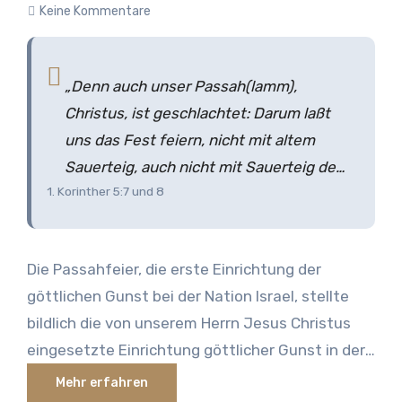
Bedeutung und Wichtigkeit dieser einfachen
Keine Kommentare
Symbole.
„Denn auch unser Passah(lamm),
Christus, ist geschlachtet: Darum laßt
uns das Fest feiern, nicht mit altem
Sauerteig, auch nicht mit Sauerteig der
1. Korinther 5:7 und 8
Bosheit und Schlechtigkeit, sondern mit
Ungesäuertem der Lauterkeit und
Wahrheit.”
Die Passahfeier, die erste Einrichtung der
göttlichen Gunst bei der Nation Israel, stellte
bildlich die von unserem Herrn Jesus Christus
eingesetzte Einrichtung göttlicher Gunst in der
Abendmahlsfeier oder heiligen Gemeinschaft
Mehr erfahren