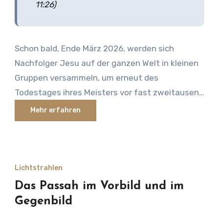
11:26)
Schon bald, Ende März 2026, werden sich
Nachfolger Jesu auf der ganzen Welt in kleinen
Gruppen versammeln, um erneut des
Todestages ihres Meisters vor fast zweitausend
Jahren zu gedenken. Dieses Gedächtnismahl
Mehr erfahren
wird ein einfacher Gottesdienst sein, bestehend
aus zwei Symbolen, ungesäuertem Brot und der
Frucht des Weinstocks, die für das von Jesus
geleistete Loskauf-Opfer und dessen
Lichtstrahlen
Segnungen für uns jetzt und zu gegebener Zeit
Das Passah im Vorbild und im
für die gesamte Menschheit stehen. Die
Gegenbild
folgenden Ausführungen befassen sich mit der