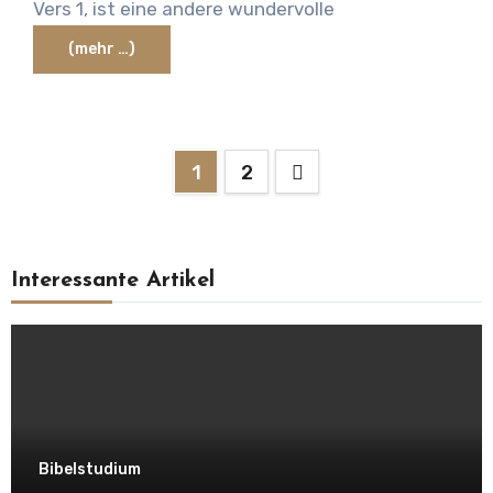
Vers 1, ist eine andere wundervolle
(mehr …)
Seitennummerierung
1
2
der
Beiträge
Interessante Artikel
Bibelstudium