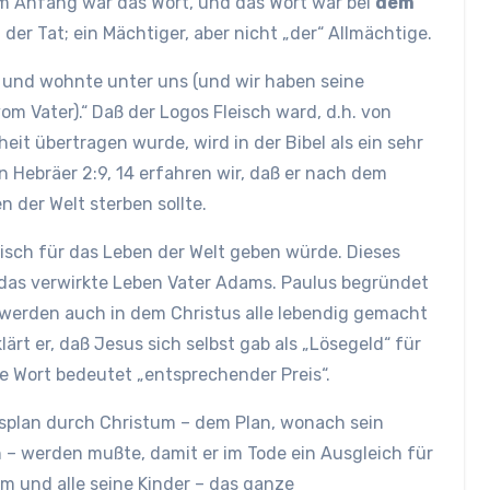
Im Anfang war das Wort, und das Wort war bei
dem
n der Tat; ein Mächtiger, aber nicht „der“ Allmächtige.
ch und wohnte unter uns (und wir haben seine
om Vater).“ Daß der Logos Fleisch ward, d.h. von
it übertragen wurde, wird in der Bibel als ein sehr
n Hebräer 2:9, 14 erfahren wir, daß er nach dem
 der Welt sterben sollte.
leisch für das Leben der Welt geben würde. Dieses
das verwirkte Leben Vater Adams. Paulus begründet
o werden auch in dem Christus alle lebendig gemacht
klärt er, daß Jesus sich selbst gab als „Lösegeld“ für
he Wort bedeutet „entsprechender Preis“.
gsplan durch Christum – dem Plan, wonach sein
 – werden mußte, damit er im Tode ein Ausgleich für
 und alle seine Kinder – das ganze