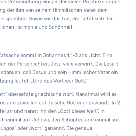
urch Untersuchung einiger der vielen Prophezeiungen,
lung der ihm von seinem Himmlischen Vater, dem
e sprechen. Sowie wir das tun, entfaltet sich der
rrlichen Harmonie und Schönheit.
Tatsache kommt in Johannes 1:1-3 ans Licht. Eine
ch der Persönlichkeit Jesu viele verwirrt. Die Lesart
Gedanken, daß Jesus und sein Himmlischer Vater ein
tzung lautet: „Und das Wort war Gott.“
ott“ übersetzte griechische Wort. Manchmal wird es
s und zuweilen auf falsche Götter angewandt. In 2.
el an und nennt ihn den „Gott dieser Welt“. In
t; einmal auf Jehova, den Schöpfer, und einmal auf
„Logos“ oder „Wort“ genannt. Die genaue