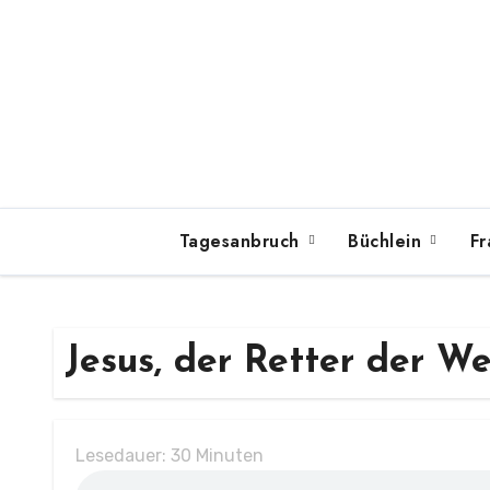
Zum
Inhalt
springen
Tagesanbruch
Büchlein
Fr
Jesus, der Retter der We
Lesedauer:
30
Minuten