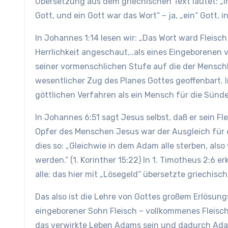
Übersetzung aus dem griechischen Text lautet: „
Gott, und ein Gott war das Wort“ – ja, „ein“ Gott, i
In Johannes 1:14 lesen wir: „Das Wort ward Fleis
Herrlichkeit angeschaut,..als eines Eingeborenen v
seiner vormenschlichen Stufe auf die der Menschhe
wesentlicher Zug des Planes Gottes geoffenbart. I
göttlichen Verfahren als ein Mensch für die Sünden
In Johannes 6:51 sagt Jesus selbst, daß er sein F
Opfer des Menschen Jesus war der Ausgleich für 
dies so: „Gleichwie in dem Adam alle sterben, als
werden.“ (1. Korinther 15:22) In 1. Timotheus 2:6 er
alle; das hier mit „Lösegeld“ übersetzte griechisc
Das also ist die Lehre von Gottes großem Erlösun
eingeborener Sohn Fleisch – vollkommenes Fleisch
das verwirkte Leben Adams sein und dadurch Adam