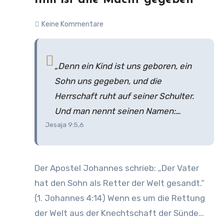
Ihm ist alle Macht gegeben
Keine Kommentare
„Denn ein Kind ist uns geboren, ein
Sohn uns gegeben, und die
Herrschaft ruht auf seiner Schulter.
Und man nennt seinen Namen:
Jesaja 9:5,6
Wunderbarer, Berater, starker Gott,
Vater der Ewigkeit, Friedefürst. Die
Mehrung der Herrschaft und der
Der Apostel Johannes schrieb: „Der Vater
Frieden werden kein Ende haben.“
hat den Sohn als Retter der Welt gesandt.“
(1. Johannes 4:14) Wenn es um die Rettung
der Welt aus der Knechtschaft der Sünde