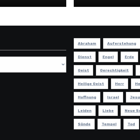
Abraham
Auferstehung
Dienst
Engel
Erde
Geist
Gerechtigkeit
Heilige Geist
Herr
He
Hoffnung
Israel
Jesu
Leiden
Liebe
Neue S
Sünde
Tempel
Tod