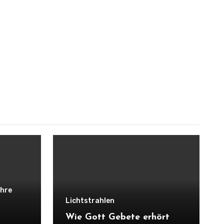
ng
ehre
Lichtstrahlen
Wie Gott Gebete erhört