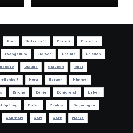
Blut
Botschaft
Christi
Christus
Evangelium
Fleisch
Freude
Frieden
Gesetz
Glaube
Glauben
Gott
rrlichkeit
Herz
Herzen
Himmel
s
Kirche
König
Königreich
Leben
chöpfung
Opfer
Paulus
Segnungen
Wahrheit
Welt
Werk
Werke