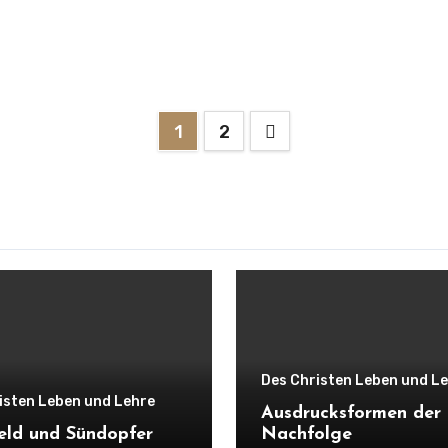
Seitennummerieru
1
2
der
Beiträge
Des Christen Leben und L
isten Leben und Lehre
Ausdrucksformen der
eld und Sündopfer
Nachfolge