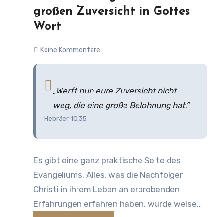
28:18) Durch diese Macht wird Jesus der
großen Zuversicht in Gottes
oberste Herrscher einer weltweiten
Wort
Herrschaft werden, für deren vollkommenes
Keine Kommentare
Funktionieren er verantwortlich ist: „Die
Herrschaft ruht auf seiner Schulter.“
„Werft nun eure Zuversicht nicht
weg, die eine große Belohnung hat.”
Hebräer 10:35
Es gibt eine ganz praktische Seite des
Evangeliums. Alles, was die Nachfolger
Christi in ihrem Leben an erprobenden
Erfahrungen erfahren haben, wurde weise