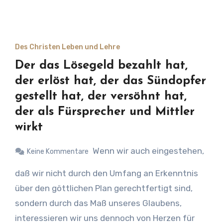
Trübsal begann aber mit seiner Taufe. Die
nicht durch Sarah vorgeschattet wurde. Unser
Tatsache, daß Gott willens war, in einen
Herr war unter diesem Hagar-Bund, danach
Opferbund mit unseren Herrn einzutreten, zeigt,
unter dem Gesetzesbund, – dem Bund des
daß er zu jener Zeit vollkommen war. Unser Herr
Des Christen Leben und Lehre
Fleisches – bis zu der Zeit, als er dreißig Jahre
verharrte darin, den Gesetzesbund während der
Der das Lösegeld bezahlt hat,
alt wurde.
Zeit seines Dienstes zu halten und opferte zur
der erlöst hat, der das Sündopfer
gleichen Zeit jene Rechte, die ihm gehörten, weil
gestellt hat, der versöhnt hat,
er das Gesetz hielt.
der als Fürsprecher und Mittler
wirkt
Wenn wir auch eingestehen,
Keine Kommentare
daß wir nicht durch den Umfang an Erkenntnis
über den göttlichen Plan gerechtfertigt sind,
sondern durch das Maß unseres Glaubens,
interessieren wir uns dennoch von Herzen für