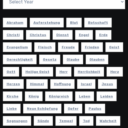
Abraham
Auferstehung
Blut
Botschaft
Christi
Christus
Dienst
Engel
Erde
Evangelium
Fleisch
Freude
Frieden
Geist
Gerechtigkeit
Gesetz
Glaube
Glauben
Gott
Heilige Geist
Herr
Herrlichkeit
Herz
Herzen
Himmel
Hoffnung
Israel
Jesus
Kirche
König
Königreich
Leben
Leiden
Liebe
Neue Schöpfung
Opfer
Paulus
Segnungen
Sünde
Tempel
Tod
Wahrheit