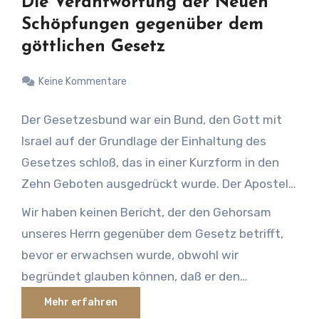
Die Verantwortung der Neuen
Schöpfungen gegenüber dem
göttlichen Gesetz
Keine Kommentare
Der Gesetzesbund war ein Bund, den Gott mit
Israel auf der Grundlage der Einhaltung des
Gesetzes schloß, das in einer Kurzform in den
Zehn Geboten ausgedrückt wurde. Der Apostel
Paulus erklärt, daß unser Herr unter dem Gesetz
Wir haben keinen Bericht, der den Gehorsam
geboren wurde; nicht nur unter den Zehn
unseres Herrn gegenüber dem Gesetz betrifft,
Geboten, sondern unter dem Gesetzesbund. –
bevor er erwachsen wurde, obwohl wir
Galater 4:4 Der Apostel zeigt anderswo, daß
begründet glauben können, daß er den
dieser Gesetzesbund jene Hinzufügung zum
Gesetzesbund hielt. Die Zeit seiner besonderen
Mehr erfahren
Abrahamischen Bund war, der durch Hagar und