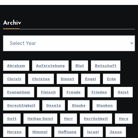
Archiv
Abraham
Auferstehung
Blut
Botschaft
Christi
Christus
Dienst
Engel
Erde
Evangelium
Fleisch
Freude
Frieden
Geist
Gerechtigkeit
Gesetz
Glaube
Glauben
Gott
Heilige Geist
Herr
Herrlichkeit
Herz
Herzen
Himmel
Hoffnung
Israel
Jesus