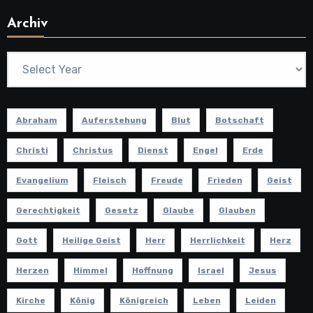
Archiv
Abraham
Auferstehung
Blut
Botschaft
Christi
Christus
Dienst
Engel
Erde
Evangelium
Fleisch
Freude
Frieden
Geist
Gerechtigkeit
Gesetz
Glaube
Glauben
Gott
Heilige Geist
Herr
Herrlichkeit
Herz
Herzen
Himmel
Hoffnung
Israel
Jesus
Kirche
König
Königreich
Leben
Leiden