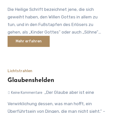
Die Heilige Schrift bezeichnet jene, die sich
geweiht haben, den Willen Gottes in allem zu
tun, und in den Fußstapfen des Erlösers zu
gehen, als „Kinder Gottes” oder auch „Söhne”
Gottes. Die Bezeichnung „Kinder” oder „Söhne”
Mehr erfahren
setzen jeweils eine Zeugung durch einen Vater
voraus, und dies trifft hier sowohl im
menschlichen wie im geistigen Bereich zu. Als
Geweihte haben wir allein das Vorrecht, den
Lichtstrahlen
Allmächtigen Gott als unseren Vater anzurufen,
Glaubenshelden
und wir tun dies im Namen Seines einzig
„Der Glaube aber ist eine
gezeugten Sohnes, unseres Herrn, Jesus
Keine Kommentare
Christus. Dies ist ein Vorrecht, das ausschließlich
Verwirklichung dessen, was man hofft, ein
den Geweihten vorbehalten ist, in denen der
Überführtsein von Dingen, die man nicht sieht.” –