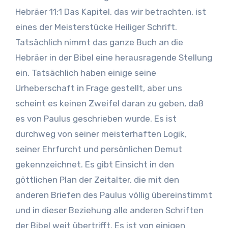
Geist Gottes wohnt. Und so sagt auch der
Hebräer 11:1 Das Kapitel, das wir betrachten, ist
Apostel Paulus in Römer 8:1 dies bestätigend,
eines der Meisterstücke Heiliger Schrift.
„Denn so viele durch den Geist Gottes geleitet
Tatsächlich nimmt das ganze Buch an die
werden, sind Söhne Gottes”.
Hebräer in der Bibel eine herausragende Stellung
ein. Tatsächlich haben einige seine
Urheberschaft in Frage gestellt, aber uns
scheint es keinen Zweifel daran zu geben, daß
es von Paulus geschrieben wurde. Es ist
durchweg von seiner meisterhaften Logik,
seiner Ehrfurcht und persönlichen Demut
gekennzeichnet. Es gibt Einsicht in den
göttlichen Plan der Zeitalter, die mit den
anderen Briefen des Paulus völlig übereinstimmt
und in dieser Beziehung alle anderen Schriften
der Bibel weit übertrifft. Es ist von einigen