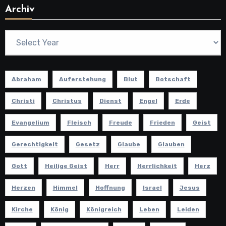
Archiv
Abraham
Auferstehung
Blut
Botschaft
Christi
Christus
Dienst
Engel
Erde
Evangelium
Fleisch
Freude
Frieden
Geist
Gerechtigkeit
Gesetz
Glaube
Glauben
Gott
Heilige Geist
Herr
Herrlichkeit
Herz
Herzen
Himmel
Hoffnung
Israel
Jesus
Kirche
König
Königreich
Leben
Leiden