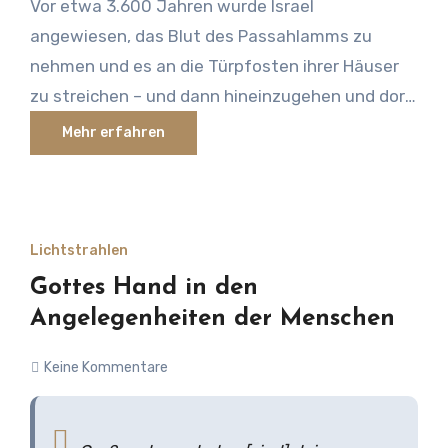
Vor etwa 3.600 Jahren wurde Israel
angewiesen, das Blut des Passahlamms zu
nehmen und es an die Türpfosten ihrer Häuser
zu streichen – und dann hineinzugehen und dort
den Rest der Nacht zu verweilen. Die
Mehr erfahren
Anweisungen, die den Israeliten gegeben
wurden, waren schlicht, und es war einfach für
sie, diese zu befolgen. Das wurde uns auch
zuteil, als wir Jesus als unseren persönlichen
Lichtstrahlen
Erlöser annahmen und das Blut symbolisch für
Gottes Hand in den
die Türpfosten unseres Herzens anwendeten.
Angelegenheiten der Menschen
Das war der Beginn unserer Reise.
Keine Kommentare