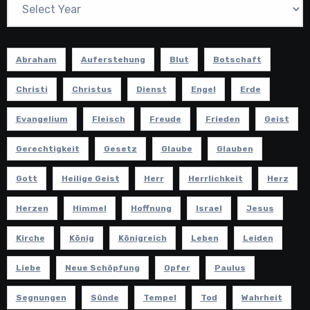
Abraham
Auferstehung
Blut
Botschaft
Christi
Christus
Dienst
Engel
Erde
Evangelium
Fleisch
Freude
Frieden
Geist
Gerechtigkeit
Gesetz
Glaube
Glauben
Gott
Heilige Geist
Herr
Herrlichkeit
Herz
Herzen
Himmel
Hoffnung
Israel
Jesus
Kirche
König
Königreich
Leben
Leiden
Liebe
Neue Schöpfung
Opfer
Paulus
Segnungen
Sünde
Tempel
Tod
Wahrheit