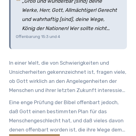
„Groß und wunderbar [sind] deine
Werke, Herr, Gott, Allmächtiger! Gerecht
und wahrhaftig [sind], deine Wege,
König der Nationen! Wer sollte nicht
Offenbarung 15:3 und 4
fürchten, Herr, und verherrlichen deinen
Namen? Denn du allein [bist] heilig;
denn alle Nationen werden kommen
In einer Welt, die von Schwierigkeiten und
und vor dir anbeten, weil deine
Unsicherheiten gekennzeichnet ist, fragen viele,
gerechten Taten offenbar geworden
ob Gott wirklich an den Angelegenheiten der
sind.”
Menschen und ihrer letzten Zukunft interessiert
ist oder nicht. Für viele scheint, daß die Kräfte
Eine enge Prüfung der Bibel offenbart jedoch,
des Bösen zu erfolgreich gewesen sind, und daß
daß Gott einen bestimmten Plan für das
die Zukunft nur Schwierigkeiten und
Menschengeschlecht hat, und daß vieles davon
Katastrophen bringen wird. Der Glaube von
denen offenbart worden ist, die ihre Wege dem
vielen an die Bibel und an Gott, als ihren Autor,