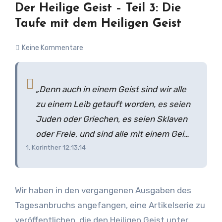
Erlöser annahmen und das Blut symbolisch für
Der Heilige Geist – Teil 3: Die
die Türpfosten unseres Herzens anwendeten.
Taufe mit dem Heiligen Geist
Das war der Beginn unserer Reise.
Keine Kommentare
„Denn auch in einem Geist sind wir alle
zu einem Leib getauft worden, es seien
Juden oder Griechen, es seien Sklaven
oder Freie, und sind alle mit einem Geist
1. Korinther 12:13,14
getränkt worden. Denn auch der Leib ist
nicht ein Glied, sondern viele.“
Wir haben in den vergangenen Ausgaben des
Tagesanbruchs angefangen, eine Artikelserie zu
veröffentlichen, die den Heiligen Geist unter