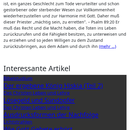
ist, ein ganzes Geschlecht zum Tode verurteilter und schon
gestorbener oder sterbender Wesen zur Vollkommenheit
wiederherzustellen und zur Harmonie mit Gott. Daher muß
dieser Priester „mächtig sein, zu erretten”. – Psalm 89:20 Er
muß das Recht und die Macht haben, die Toten ins Leben
zurückzurufen und die Fähigkeit besitzen, zu unterweisen und
zu erziehen und so jeden Willigen zu dem Zustand
zurückzubringen, aus dem Adam und durch ihn
(mehr …)
Interessante Artikel
Bibelstudium
Der ergebene König Hiskia (Teil 2)
Des Christen Leben und Lehre
Lösegeld und Sündopfer
Des Christen Leben und Lehre
Ausdrucksformen der Nachfolge
Lichtstrahlen
Wie Gott Gebete erhört