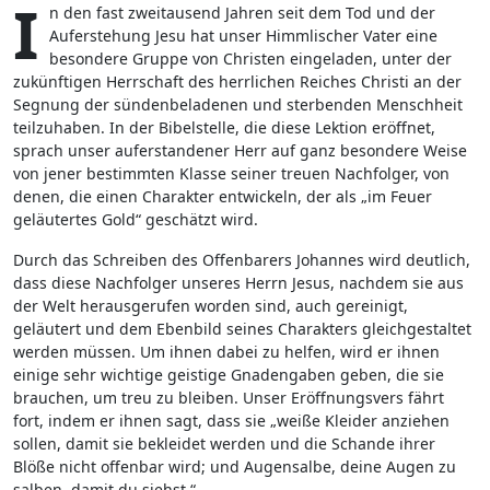
I
n den fast zweitausend Jahren seit dem Tod und der
Auferstehung Jesu hat unser Himmlischer Vater eine
besondere Gruppe von Christen eingeladen, unter der
zukünftigen Herrschaft des herrlichen Reiches Christi an der
Segnung der sündenbeladenen und sterbenden Menschheit
teilzuhaben. In der Bibelstelle, die diese Lektion eröffnet,
sprach unser auferstandener Herr auf ganz besondere Weise
von jener bestimmten Klasse seiner treuen Nachfolger, von
denen, die einen Charakter entwickeln, der als „im Feuer
geläutertes Gold“ geschätzt wird.
Durch das Schreiben des Offenbarers Johannes wird deutlich,
dass diese Nachfolger unseres Herrn Jesus, nachdem sie aus
der Welt herausgerufen worden sind, auch gereinigt,
geläutert und dem Ebenbild seines Charakters gleichgestaltet
werden müssen. Um ihnen dabei zu helfen, wird er ihnen
einige sehr wichtige geistige Gnadengaben geben, die sie
brauchen, um treu zu bleiben. Unser Eröffnungsvers fährt
fort, indem er ihnen sagt, dass sie „weiße Kleider anziehen
sollen, damit sie bekleidet werden und die Schande ihrer
Blöße nicht offenbar wird; und Augensalbe, deine Augen zu
salben, damit du siehst.“.