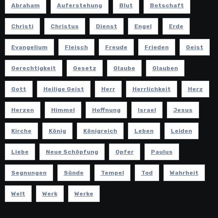
Abraham
Auferstehung
Blut
Botschaft
Christi
Christus
Dienst
Engel
Erde
Evangelium
Fleisch
Freude
Frieden
Geist
Gerechtigkeit
Gesetz
Glaube
Glauben
Gott
Heilige Geist
Herr
Herrlichkeit
Herz
Herzen
Himmel
Hoffnung
Israel
Jesus
Kirche
König
Königreich
Leben
Leiden
Liebe
Neue Schöpfung
Opfer
Paulus
Segnungen
Sünde
Tempel
Tod
Wahrheit
Welt
Werk
Werke