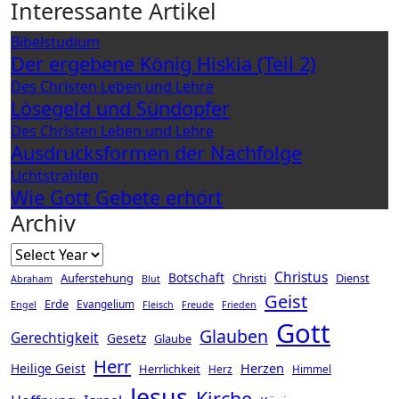
Interessante Artikel
Bibelstudium
Der ergebene König Hiskia (Teil 2)
Des Christen Leben und Lehre
Lösegeld und Sündopfer
Des Christen Leben und Lehre
Ausdrucksformen der Nachfolge
Lichtstrahlen
Wie Gott Gebete erhört
Archiv
Christus
Botschaft
Auferstehung
Christi
Dienst
Abraham
Blut
Geist
Erde
Evangelium
Engel
Fleisch
Freude
Frieden
Gott
Glauben
Gerechtigkeit
Gesetz
Glaube
Herr
Herzen
Heilige Geist
Herrlichkeit
Herz
Himmel
Jesus
Kirche