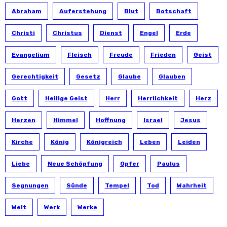
Abraham
Auferstehung
Blut
Botschaft
Christi
Christus
Dienst
Engel
Erde
Evangelium
Fleisch
Freude
Frieden
Geist
Gerechtigkeit
Gesetz
Glaube
Glauben
Gott
Heilige Geist
Herr
Herrlichkeit
Herz
Herzen
Himmel
Hoffnung
Israel
Jesus
Kirche
König
Königreich
Leben
Leiden
Liebe
Neue Schöpfung
Opfer
Paulus
Segnungen
Sünde
Tempel
Tod
Wahrheit
Welt
Werk
Werke