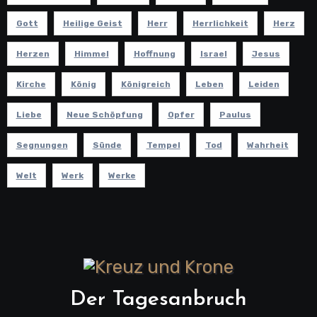
Gott
Heilige Geist
Herr
Herrlichkeit
Herz
Herzen
Himmel
Hoffnung
Israel
Jesus
Kirche
König
Königreich
Leben
Leiden
Liebe
Neue Schöpfung
Opfer
Paulus
Segnungen
Sünde
Tempel
Tod
Wahrheit
Welt
Werk
Werke
Der Tagesanbruch