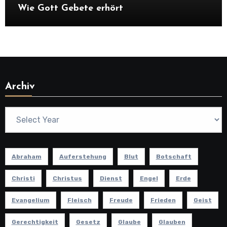
Wie Gott Gebete erhört
Archiv
Abraham
Auferstehung
Blut
Botschaft
Christi
Christus
Dienst
Engel
Erde
Evangelium
Fleisch
Freude
Frieden
Geist
Gerechtigkeit
Gesetz
Glaube
Glauben