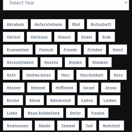
Abraham
Auferstehung
Blut
Botschaft
Christi
Christus
Dienst
Engel
Erde
Evangelium
Fleisch
Freude
Frieden
Geist
Gerechtigkeit
Gesetz
Glaube
Glauben
Gott
Heilige Geist
Herr
Herrlichkeit
Herz
Herzen
Himmel
Hoffnung
Israel
Jesus
Kirche
König
Königreich
Leben
Leiden
Liebe
Neue Schöpfung
Opfer
Paulus
Segnungen
Sünde
Tempel
Tod
Wahrheit