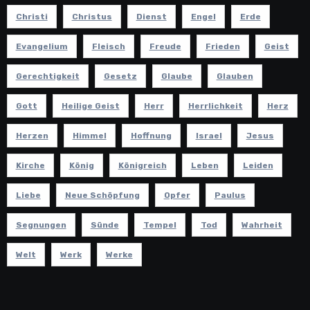
Christi
Christus
Dienst
Engel
Erde
Evangelium
Fleisch
Freude
Frieden
Geist
Gerechtigkeit
Gesetz
Glaube
Glauben
Gott
Heilige Geist
Herr
Herrlichkeit
Herz
Herzen
Himmel
Hoffnung
Israel
Jesus
Kirche
König
Königreich
Leben
Leiden
Liebe
Neue Schöpfung
Opfer
Paulus
Segnungen
Sünde
Tempel
Tod
Wahrheit
Welt
Werk
Werke