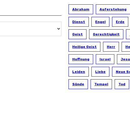
Abraham
Auferstehung
Dienst
Engel
Erde
Geist
Gerechtigkeit
Heilige Geist
Herr
He
Hoffnung
Israel
Jesu
Leiden
Liebe
Neue S
Sünde
Tempel
Tod