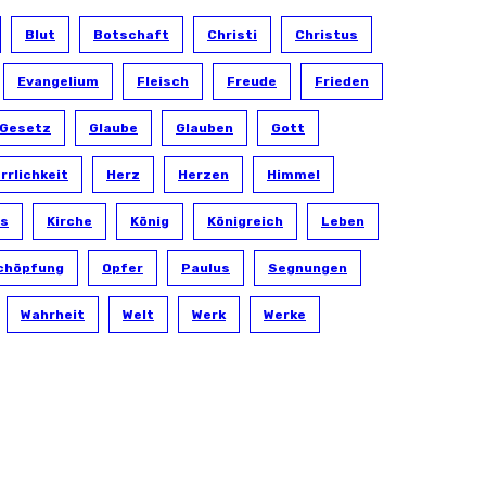
Blut
Botschaft
Christi
Christus
Evangelium
Fleisch
Freude
Frieden
Gesetz
Glaube
Glauben
Gott
rrlichkeit
Herz
Herzen
Himmel
s
Kirche
König
Königreich
Leben
chöpfung
Opfer
Paulus
Segnungen
Wahrheit
Welt
Werk
Werke