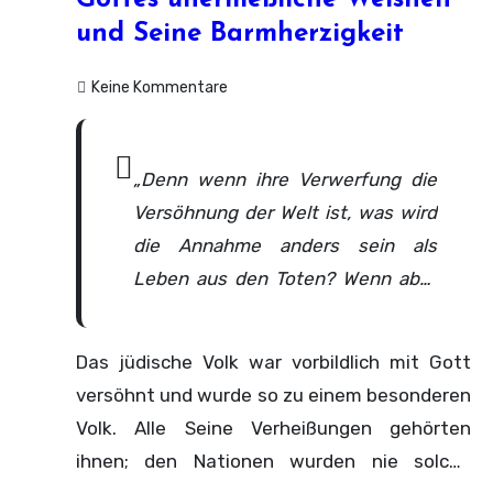
Gottes unermeßliche Weisheit
und Seine Barmherzigkeit
Keine Kommentare
„Denn wenn ihre Verwerfung die
Versöhnung der Welt ist, was wird
die Annahme anders sein als
Leben aus den Toten? Wenn aber
der Erstling heilig ist, so auch die
Masse; und wenn die Wurzel heilig
Das jüdische Volk war vorbildlich mit Gott
ist, so auch die Zweige.” – Römer
versöhnt und wurde so zu einem besonderen
11:15 und 16
Volk. Alle Seine Verheißungen gehörten
ihnen; den Nationen wurden nie solche