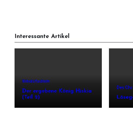
hörendes Ohr hatte. Gott schenkte ihnen die
sich die Juden als Nation nicht als untreu
Botschaft von der Versöhnung und sandte
erwiesen hätten und aus der Gnade
sie aus, diese frohe Botschaft anderen
herausgenommen worden wären. Die
gleich gesonnenen Menschen zu
Gläubigen aus den Nationen wußten dies. Sie
Interessante Artikel
verkündigen.
sahen, daß die Gnade Gottes und Sein Segen
sich ihnen dann zugewendet hat, als sie von
den Juden genommen wurde.
Bibelstudium
Des Chr
Der ergebene König Hiskia
(Teil 2)
Löseg