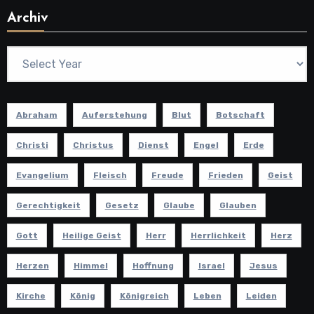
Archiv
Abraham
Auferstehung
Blut
Botschaft
Christi
Christus
Dienst
Engel
Erde
Evangelium
Fleisch
Freude
Frieden
Geist
Gerechtigkeit
Gesetz
Glaube
Glauben
Gott
Heilige Geist
Herr
Herrlichkeit
Herz
Herzen
Himmel
Hoffnung
Israel
Jesus
Kirche
König
Königreich
Leben
Leiden