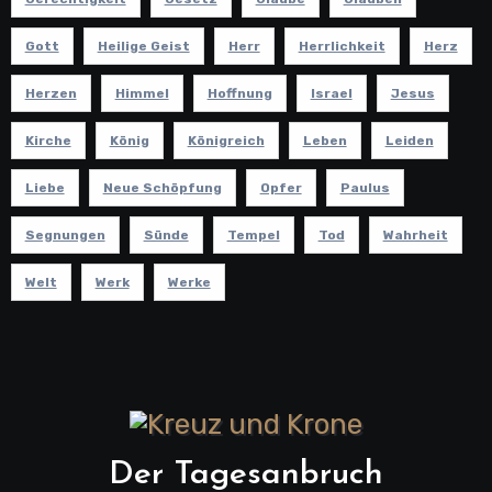
Gott
Heilige Geist
Herr
Herrlichkeit
Herz
Herzen
Himmel
Hoffnung
Israel
Jesus
Kirche
König
Königreich
Leben
Leiden
Liebe
Neue Schöpfung
Opfer
Paulus
Segnungen
Sünde
Tempel
Tod
Wahrheit
Welt
Werk
Werke
Der Tagesanbruch