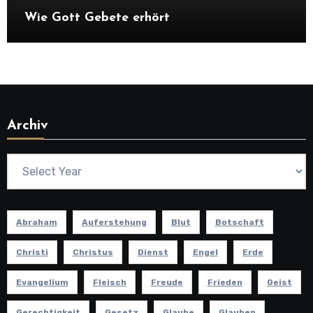
Wie Gott Gebete erhört
Archiv
Abraham
Auferstehung
Blut
Botschaft
Christi
Christus
Dienst
Engel
Erde
Evangelium
Fleisch
Freude
Frieden
Geist
Gerechtigkeit
Gesetz
Glaube
Glauben