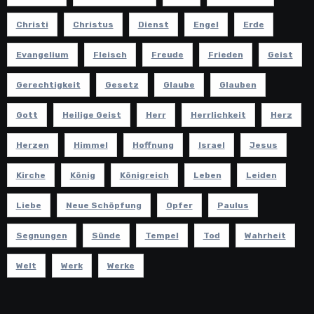
Christi
Christus
Dienst
Engel
Erde
Evangelium
Fleisch
Freude
Frieden
Geist
Gerechtigkeit
Gesetz
Glaube
Glauben
Gott
Heilige Geist
Herr
Herrlichkeit
Herz
Herzen
Himmel
Hoffnung
Israel
Jesus
Kirche
König
Königreich
Leben
Leiden
Liebe
Neue Schöpfung
Opfer
Paulus
Segnungen
Sünde
Tempel
Tod
Wahrheit
Welt
Werk
Werke