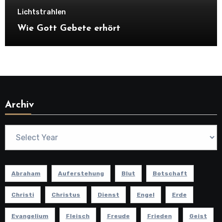
Lichtstrahlen
Wie Gott Gebete erhört
Archiv
Abraham
Auferstehung
Blut
Botschaft
Christi
Christus
Dienst
Engel
Erde
Evangelium
Fleisch
Freude
Frieden
Geist