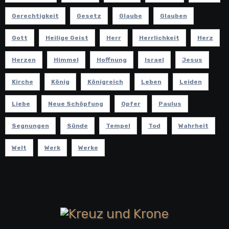
Gerechtigkeit
Gesetz
Glaube
Glauben
Gott
Heilige Geist
Herr
Herrlichkeit
Herz
Herzen
Himmel
Hoffnung
Israel
Jesus
Kirche
König
Königreich
Leben
Leiden
Liebe
Neue Schöpfung
Opfer
Paulus
Segnungen
Sünde
Tempel
Tod
Wahrheit
Welt
Werk
Werke