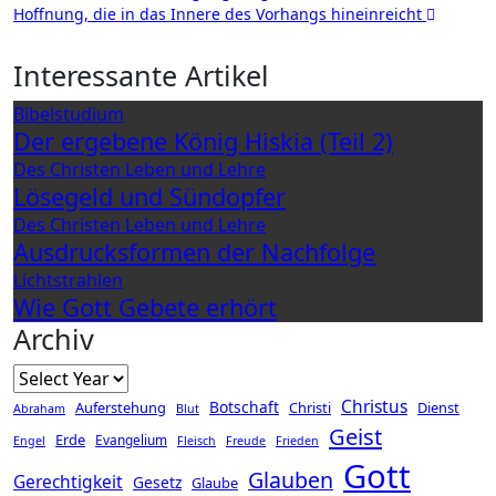
Hoffnung, die in das Innere des Vorhangs hineinreicht
Interessante Artikel
Bibelstudium
Der ergebene König Hiskia (Teil 2)
Des Christen Leben und Lehre
Lösegeld und Sündopfer
Des Christen Leben und Lehre
Ausdrucksformen der Nachfolge
Lichtstrahlen
Wie Gott Gebete erhört
Archiv
Christus
Botschaft
Auferstehung
Christi
Dienst
Abraham
Blut
Geist
Erde
Evangelium
Engel
Fleisch
Freude
Frieden
Gott
Glauben
Gerechtigkeit
Gesetz
Glaube