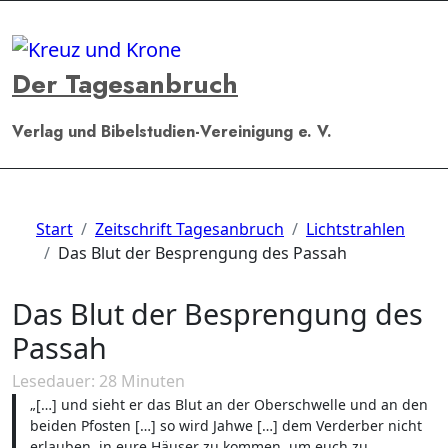
Zum
Inhalt
springen
Der Tagesanbruch
Verlag und Bibelstudien-Vereinigung e. V.
Start
Zeitschrift Tagesanbruch
Lichtstrahlen
Das Blut der Besprengung des Passah
Das Blut der Besprengung des
Passah
Lesedauer:
28
Minuten
„[…] und sieht er das Blut an der Oberschwelle und an den
beiden Pfosten […] so wird Jahwe […] dem Verderber nicht
erlauben, in eure Häuser zu kommen, um euch zu