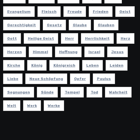
Evangelium
Fleisch
Freude
Frieden
Geist
Gerechtigkeit
Gesetz
Glaube
Glauben
Gott
Heilige Geist
Herr
Herrlichkeit
Herz
Herzen
Himmel
Hoffnung
Israel
Jesus
Kirche
König
Königreich
Leben
Leiden
Liebe
Neue Schöpfung
Opfer
Paulus
Segnungen
Sünde
Tempel
Tod
Wahrheit
Welt
Werk
Werke