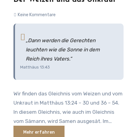
Der Weizen und das Unkraut
Keine Kommentare
„Dann werden die Gerechten
leuchten wie die Sonne in dem
Reich ihres Vaters.”
Matthäus 13:43
Wir finden das Gleichnis vom Weizen und vom
Unkraut in Matthäus 13:24 – 30 und 36 – 54.
In diesem Gleichnis, wie auch im Gleichnis
vom Sämann, wird Samen ausgesät. Im
Gleichnis vom Sämann wird der Samen als
Mehr erfahren