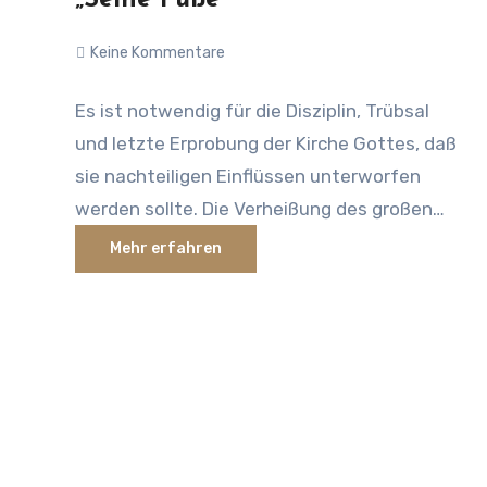
„Seine Füße”
Keine Kommentare
Es ist notwendig für die Disziplin, Trübsal
und letzte Erprobung der Kirche Gottes, daß
sie nachteiligen Einflüssen unterworfen
werden sollte. Die Verheißung des großen
Lohnes ist für denjenigen bestimmt, „der
Mehr erfahren
überwindet”. Wenn wir mit Christus
herrschen möchten, müssen wir unsere
Würdigkeit zu herrschen unter Beweis
stellen. Dies geschieht durch Prüfungen der
Loyalität zu Gott, durch Glauben an Sein
Wort, durch Eifer für die Wahrheit, durch
geduldiges Ausharren von Widerspruch und