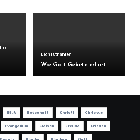
ehre
Lichtstrahlen
Wie Gott Gebete erhört
Blut
Botschaft
Christi
Christus
Evangelium
Fleisch
Freude
Frieden
Gesetz
Glaube
Glauben
Gott