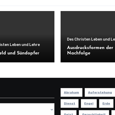
Des Christen Leben und L
isten Leben und Lehre
Ausdrucksformen der
eld und Sündopfer
Nachfolge
Abraham
Auferstehung
Dienst
Engel
Erde
Geist
Gerechtigkeit