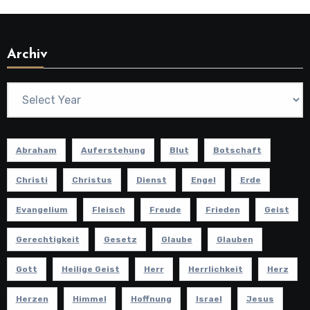
Archiv
Abraham
Auferstehung
Blut
Botschaft
Christi
Christus
Dienst
Engel
Erde
Evangelium
Fleisch
Freude
Frieden
Geist
Gerechtigkeit
Gesetz
Glaube
Glauben
Gott
Heilige Geist
Herr
Herrlichkeit
Herz
Herzen
Himmel
Hoffnung
Israel
Jesus