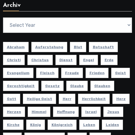
Archiv
Abraham
Auferstehung
Blut
Botschaft
Christi
Christus
Dienst
Engel
Erde
Evangelium
Fleisch
Freude
Frieden
Geist
Gerechtigkeit
Gesetz
Glaube
Glauben
Gott
Heilige Geist
Herr
Herrlichkeit
Herz
Herzen
Himmel
Hoffnung
Israel
Jesus
Kirche
König
Königreich
Leben
Leiden