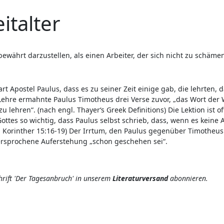
italter
 bewährt darzustellen, als einen Arbeiter, der sich nicht zu schämen
t Apostel Paulus, dass es zu seiner Zeit einige gab, die lehrten, 
ehre ermahnte Paulus Timotheus drei Verse zuvor, „das Wort der Wah
 lehren“. (nach engl. Thayer‘s Greek Definitions) Die Lektion ist o
 Gottes so wichtig, dass Paulus selbst schrieb, dass, wenn es keine
. Korinther 15:16-19) Der Irrtum, den Paulus gegenüber Timotheus
versprochene Auferstehung „schon geschehen sei“.
chrift 'Der Tagesanbruch' in unserem
Literaturversand
abonnieren.