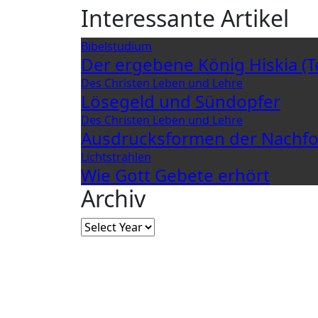
Interessante Artikel
Bibelstudium
Der ergebene König Hiskia (Te
Des Christen Leben und Lehre
Lösegeld und Sündopfer
Des Christen Leben und Lehre
Ausdrucksformen der Nachfo
Lichtstrahlen
Wie Gott Gebete erhört
Archiv