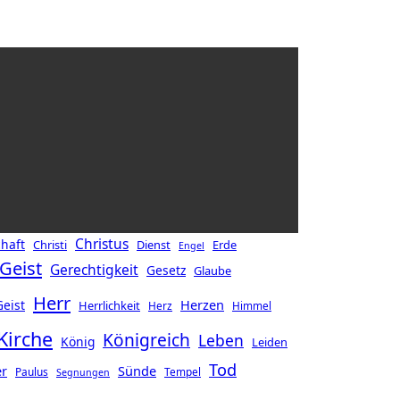
Christus
haft
Christi
Dienst
Erde
Engel
Geist
Gerechtigkeit
Gesetz
Glaube
Herr
Herzen
Geist
Herrlichkeit
Herz
Himmel
Kirche
Königreich
Leben
König
Leiden
Tod
er
Sünde
Paulus
Tempel
Segnungen