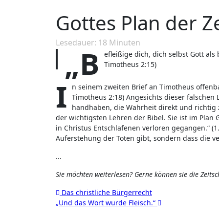
Gottes Plan der Ze
Lesedauer:
18
Minuten
„B
efleißige dich, dich selbst Gott als
Timotheus 2:15)
I
n seinem zweiten Brief an Timotheus offenbar
Timotheus 2:18) Angesichts dieser falschen L
handhaben, die Wahrheit direkt und richtig zu
der wichtigsten Lehren der Bibel. Sie ist im Plan
in Christus Entschlafenen verloren gegangen.“ (1
Auferstehung der Toten gibt, sondern dass die 
...
Sie möchten weiterlesen? Gerne können sie die Zeits
Beitragsnavigation
Das christliche Bürgerrecht
„Und das Wort wurde Fleisch.“