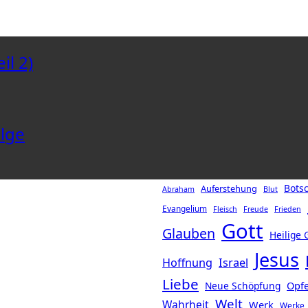
il 2)
lge
Botsc
Auferstehung
Abraham
Blut
Evangelium
Fleisch
Freude
Frieden
Gott
Glauben
Heilige 
Jesus
Hoffnung
Israel
Liebe
Opf
Neue Schöpfung
Welt
Wahrheit
Werk
Werke