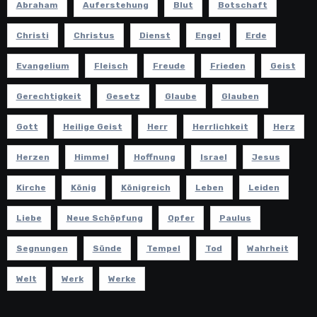
Abraham
Auferstehung
Blut
Botschaft
Christi
Christus
Dienst
Engel
Erde
Evangelium
Fleisch
Freude
Frieden
Geist
Gerechtigkeit
Gesetz
Glaube
Glauben
Gott
Heilige Geist
Herr
Herrlichkeit
Herz
Herzen
Himmel
Hoffnung
Israel
Jesus
Kirche
König
Königreich
Leben
Leiden
Liebe
Neue Schöpfung
Opfer
Paulus
Segnungen
Sünde
Tempel
Tod
Wahrheit
Welt
Werk
Werke