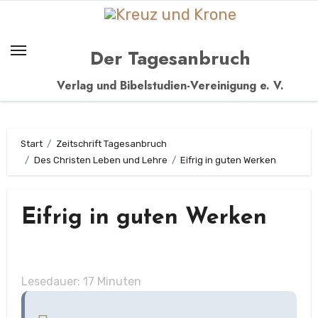
Zum
Inhalt
springen
Der Tagesanbruch
Verlag und Bibelstudien-Vereinigung e. V.
Start
Zeitschrift Tagesanbruch
Des Christen Leben und Lehre
Eifrig in guten Werken
Eifrig in guten Werken
Lesedauer:
17
Minuten