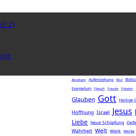
il 2)
lge
Botsc
Auferstehung
Abraham
Blut
Evangelium
Fleisch
Freude
Frieden
Gott
Glauben
Heilige 
Jesus
Hoffnung
Israel
Liebe
Opf
Neue Schöpfung
Welt
Wahrheit
Werk
Werke