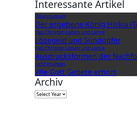
Interessante Artikel
Bibelstudium
Der ergebene König Hiskia (Te
Des Christen Leben und Lehre
Lösegeld und Sündopfer
Des Christen Leben und Lehre
Ausdrucksformen der Nachfo
Lichtstrahlen
Wie Gott Gebete erhört
Archiv