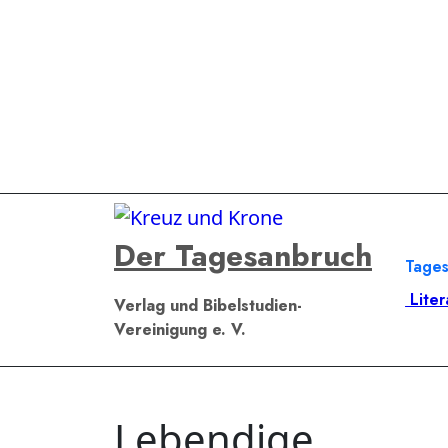
Zum
Inhalt
springen
Der Tagesanbruch
Tage
Liter
Verlag und Bibelstudien-
Vereinigung e. V.
Lebendige