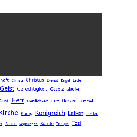
Christus
haft
Christi
Dienst
Erde
Engel
Geist
Gerechtigkeit
Gesetz
Glaube
Herr
Herzen
Geist
Herrlichkeit
Herz
Himmel
Kirche
Königreich
Leben
König
Leiden
Tod
er
Sünde
Paulus
Tempel
Segnungen