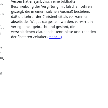
Versen hat er symbolisch eine bildhafte
es
Beschreibung der Vergiftung mit falschen Lehren
gezeigt, die in einem solchen Ausmaß bestehen,
als
daß die Lehrer der Christenheit als vollkommen
e
abseits des Weges dargestellt werden, verwirrt, in
,
Verlegenheit gebracht und gesinnt, die
ren
verschiedenen Glaubensbekenntnisse und Theorien
d
der finsteren Zeitalter
(mehr …)
er
.
in,
uf