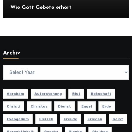
Wie Gott Gebete erhört
Archiv
Abraham
Auferstehung
Blut
Botschaft
Christi
Christus
Dienst
Engel
Erde
Evangelium
Fleisch
Freude
Frieden
Geist
Gerechtigkeit
Gesetz
Glaube
Glauben