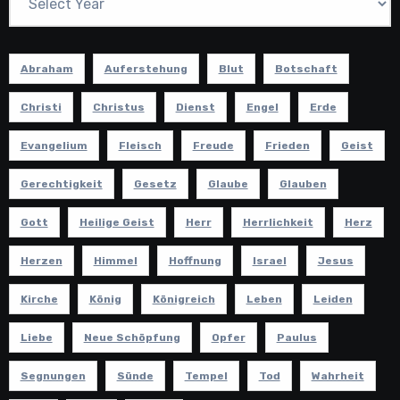
Abraham
Auferstehung
Blut
Botschaft
Christi
Christus
Dienst
Engel
Erde
Evangelium
Fleisch
Freude
Frieden
Geist
Gerechtigkeit
Gesetz
Glaube
Glauben
Gott
Heilige Geist
Herr
Herrlichkeit
Herz
Herzen
Himmel
Hoffnung
Israel
Jesus
Kirche
König
Königreich
Leben
Leiden
Liebe
Neue Schöpfung
Opfer
Paulus
Segnungen
Sünde
Tempel
Tod
Wahrheit