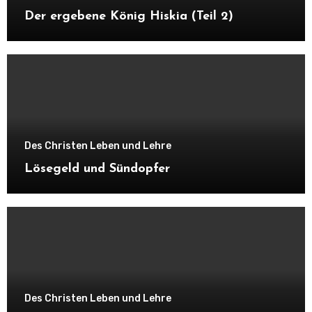
Herzprobleme Stress und ein damit
Der ergebene König Hiskia (Teil 2)
einhergehender, allgemeiner Mangel an
Fröhlichkeit sein könnte.
Des Christen Leben und Lehre
Lösegeld und Sündopfer
Des Christen Leben und Lehre