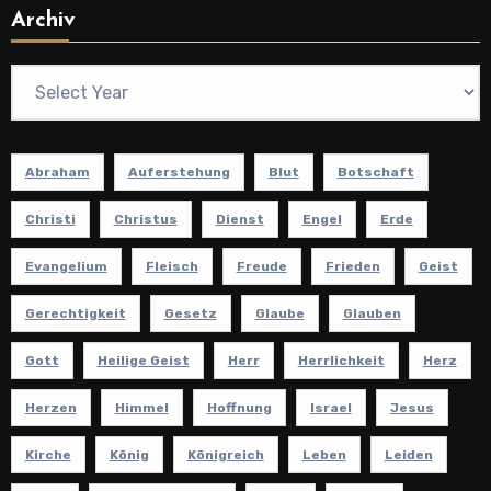
Archiv
Abraham
Auferstehung
Blut
Botschaft
Christi
Christus
Dienst
Engel
Erde
Evangelium
Fleisch
Freude
Frieden
Geist
Gerechtigkeit
Gesetz
Glaube
Glauben
Gott
Heilige Geist
Herr
Herrlichkeit
Herz
Herzen
Himmel
Hoffnung
Israel
Jesus
Kirche
König
Königreich
Leben
Leiden