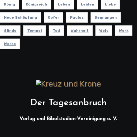
König
Königreich
Leben
Leiden
Liebe
Neue Schöpfung
Opfer
Paulus
Segnungen
Sünde
Tempel
Tod
Wahrheit
Welt
Werk
Werke
Der Tagesanbruch
Verlag und Bibelstudien-Vereinigung e. V.