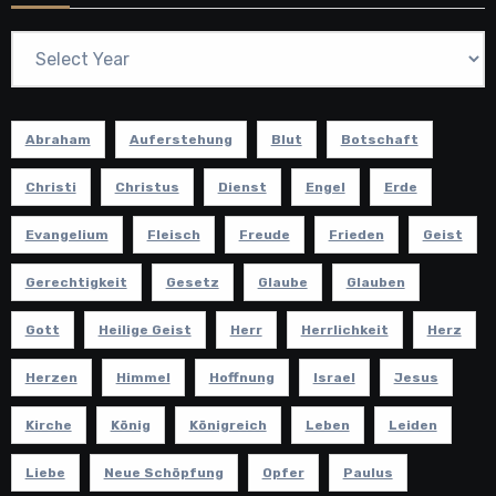
Abraham
Auferstehung
Blut
Botschaft
Christi
Christus
Dienst
Engel
Erde
Evangelium
Fleisch
Freude
Frieden
Geist
Gerechtigkeit
Gesetz
Glaube
Glauben
Gott
Heilige Geist
Herr
Herrlichkeit
Herz
Herzen
Himmel
Hoffnung
Israel
Jesus
Kirche
König
Königreich
Leben
Leiden
Liebe
Neue Schöpfung
Opfer
Paulus