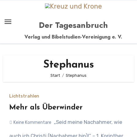
Zum
Inhalt
springen
Der Tagesanbruch
Verlag und Bibelstudien-Vereinigung e. V.
Stephanus
Start
Stephanus
Lichtstrahlen
Mehr als Überwinder
„Seid meine Nachahmer, wie
Keine Kommentare
auch ich Christi (Nachahmer bin)!” – 1. Korinther