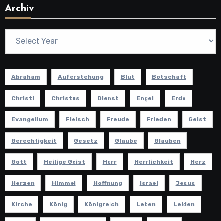
Archiv
Abraham
Auferstehung
Blut
Botschaft
Christi
Christus
Dienst
Engel
Erde
Evangelium
Fleisch
Freude
Frieden
Geist
Gerechtigkeit
Gesetz
Glaube
Glauben
Gott
Heilige Geist
Herr
Herrlichkeit
Herz
Herzen
Himmel
Hoffnung
Israel
Jesus
Kirche
König
Königreich
Leben
Leiden