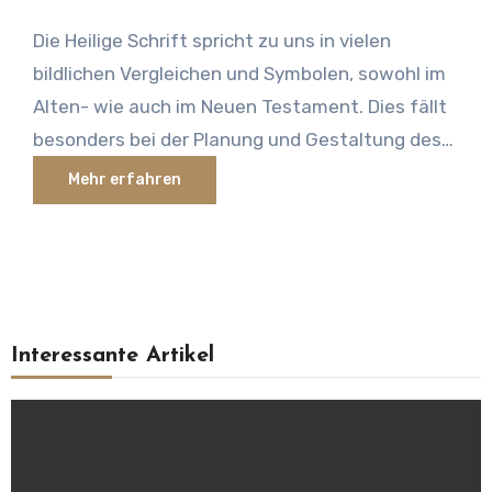
Die Heilige Schrift spricht zu uns in vielen
bildlichen Vergleichen und Symbolen, sowohl im
Alten- wie auch im Neuen Testament. Dies fällt
besonders bei der Planung und Gestaltung des
Zeltes der Zusammenkunft auf, der Stiftshütte
Mehr erfahren
in der Wüste, zu der Jahwe Mose mit den
eindringlichen Worten Anweisung gibt: „Und sieh
zu, daß du [alles] nach dem Urbild machst, daß
dir auf dem Berg gezeigt worden ist.” – 2. Mose
25:40
Interessante Artikel