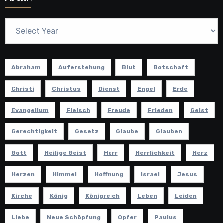
Abraham
Auferstehung
Blut
Botschaft
Christi
Christus
Dienst
Engel
Erde
Evangelium
Fleisch
Freude
Frieden
Geist
Gerechtigkeit
Gesetz
Glaube
Glauben
Gott
Heilige Geist
Herr
Herrlichkeit
Herz
Herzen
Himmel
Hoffnung
Israel
Jesus
Kirche
König
Königreich
Leben
Leiden
Liebe
Neue Schöpfung
Opfer
Paulus