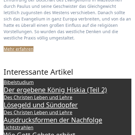
durch Paulus und seine Geschwister das Gleichgewicht
letztlich zugunsten des Westens verschieben. Danach sollte
sich das Evangelium in ganz Europa verbreiten, und von da an
hatte es überall einen großen Einfluss auf die religiösen
Vorstellungen. So wurden das westliche Denken und die
westliche Praxis völlig umgestaltet.
Mehr erfahren
Interessante Artikel
Bibelstudium
Der ergebene König Hiskia (Teil 2)
Des Christen Leben und Lehre
Lösegeld und Sündopfer
Des Christen Leben und Lehre
Ausdrucksformen der Nachfolge
Lichtstrahlen
Wie Gott Gebete erhört