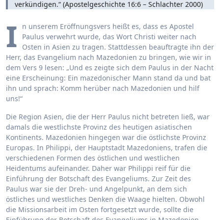
verkündigen.“ (Apostelgeschichte 16:6 – Schlachter 2000)
I
n unserem Eröffnungsvers heißt es, dass es Apostel
Paulus verwehrt wurde, das Wort Christi weiter nach
Osten in Asien zu tragen. Stattdessen beauftragte ihn der
Herr, das Evangelium nach Mazedonien zu bringen, wie wir in
dem Vers 9 lesen: „Und es zeigte sich dem Paulus in der Nacht
eine Erscheinung: Ein mazedonischer Mann stand da und bat
ihn und sprach: Komm herüber nach Mazedonien und hilf
uns!“
Die Region Asien, die der Herr Paulus nicht betreten ließ, war
damals die westlichste Provinz des heutigen asiatischen
Kontinents. Mazedonien hingegen war die östlichste Provinz
Europas. In Philippi, der Hauptstadt Mazedoniens, trafen die
verschiedenen Formen des östlichen und westlichen
Heidentums aufeinander. Daher war Philippi reif für die
Einführung der Botschaft des Evangeliums. Zur Zeit des
Paulus war sie der Dreh- und Angelpunkt, an dem sich
östliches und westliches Denken die Waage hielten. Obwohl
die Missionsarbeit im Osten fortgesetzt wurde, sollte die
Einführung der Botschaft des Evangeliums in Mazedonien