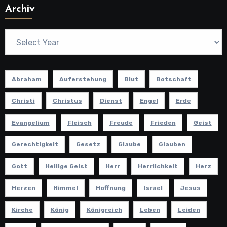
Archiv
Abraham
Auferstehung
Blut
Botschaft
Christi
Christus
Dienst
Engel
Erde
Evangelium
Fleisch
Freude
Frieden
Geist
Gerechtigkeit
Gesetz
Glaube
Glauben
Gott
Heilige Geist
Herr
Herrlichkeit
Herz
Herzen
Himmel
Hoffnung
Israel
Jesus
Kirche
König
Königreich
Leben
Leiden