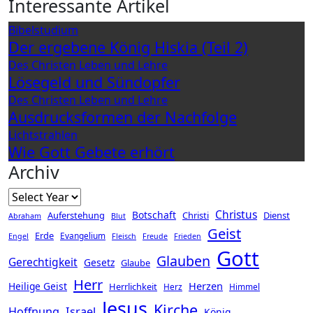
Interessante Artikel
Bibelstudium
Der ergebene König Hiskia (Teil 2)
Des Christen Leben und Lehre
Lösegeld und Sündopfer
Des Christen Leben und Lehre
Ausdrucksformen der Nachfolge
Lichtstrahlen
Wie Gott Gebete erhört
Archiv
Christus
Botschaft
Auferstehung
Christi
Dienst
Abraham
Blut
Geist
Erde
Evangelium
Engel
Fleisch
Freude
Frieden
Gott
Glauben
Gerechtigkeit
Gesetz
Glaube
Herr
Herzen
Heilige Geist
Herrlichkeit
Herz
Himmel
Jesus
Kirche
Hoffnung
Israel
König