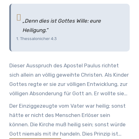
„Denn dies ist Gottes Wille: eure
Heiligung.”
1. Thessalonicher 4:3
Dieser Ausspruch des Apostel Paulus richtet
sich allein an völlig geweihte Christen. Als Kinder
Gottes regte er sie zur völligen Entwicklung, zur
völligen Absonderung für Gott an. Er wollte sie
daran erinnern, daß nur ein Bekenntnis der
Der Einziggezeugte vom Vater war heilig; sonst
Weihung zu machen und zu versprechen, ein
hätte er nicht des Menschen Erlöser sein
geheiligtes Leben zu leben, nicht ausreicht;
können. Die Kirche muß heilig sein; sonst würde
sondern daß es von äußerster Wichtigkeit ist, ihr
Gott niemals mit ihr handeln. Dies Prinzip ist