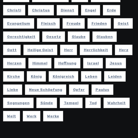
Christi
Christus
Dienst
Engel
Erde
Evangelium
Fleisch
Freude
Frieden
Geist
Gerechtigkeit
Gesetz
Glaube
Glauben
Gott
Heilige Geist
Herr
Herrlichkeit
Herz
Herzen
Himmel
Hoffnung
Israel
Jesus
Kirche
König
Königreich
Leben
Leiden
Liebe
Neue Schöpfung
Opfer
Paulus
Segnungen
Sünde
Tempel
Tod
Wahrheit
Welt
Werk
Werke