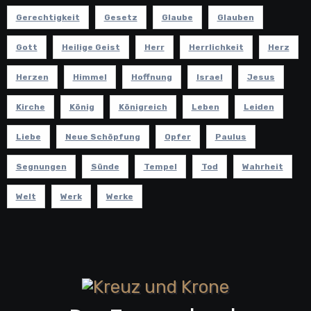
Gerechtigkeit
Gesetz
Glaube
Glauben
Gott
Heilige Geist
Herr
Herrlichkeit
Herz
Herzen
Himmel
Hoffnung
Israel
Jesus
Kirche
König
Königreich
Leben
Leiden
Liebe
Neue Schöpfung
Opfer
Paulus
Segnungen
Sünde
Tempel
Tod
Wahrheit
Welt
Werk
Werke