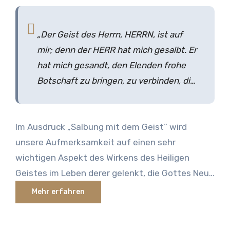
„Der Geist des Herrn, HERRN, ist auf
mir; denn der HERR hat mich gesalbt. Er
hat mich gesandt, den Elenden frohe
Botschaft zu bringen, zu verbinden, die
gebrochenen Herzens sind, Freilassung
auszurufen den Gefangenen und
Im Ausdruck „Salbung mit dem Geist“ wird
Öffnung des Kerkers den Gebundenen,
unsere Aufmerksamkeit auf einen sehr
uszurufen das Jahr der Annehmung des
wichtigen Aspekt des Wirkens des Heiligen
HERRN und den Tag der Rache für
Geistes im Leben derer gelenkt, die Gottes Neue
unsern Gott, zu trösten alle
Schöpfungen bilden. Das Bild der Salbung geht
Trauernden.“ (Jesaja 61:1,2)
Mehr erfahren
auf den alten Brauch zurück, Öl auf die Häupter
von Priestern und Königen zu gießen, um ihre