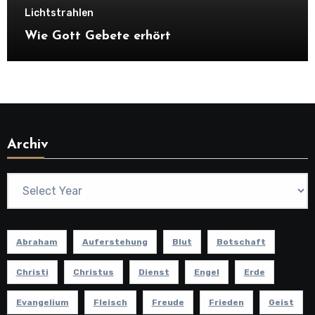
Lichtstrahlen
Wie Gott Gebete erhört
Archiv
Abraham
Auferstehung
Blut
Botschaft
Christi
Christus
Dienst
Engel
Erde
Evangelium
Fleisch
Freude
Frieden
Geist