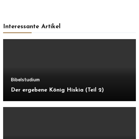
göttliche Berufung zu ihrem Dienst zu
bekunden. Diese Zeremonie nannte man
Salbung. Die Salbung mit dem Heiligen Geist ist
Interessante Artikel
also die feierliche Handlung, durch die das vom
Herrn geweihte Volk dazu bestimmt oder
ermächtigt wird, eine offizielle Position in Gottes
großem Werk und Plan der Wiederherstellung der
Menschheit von Sünde und Tod einzunehmen.
Bibelstudium
Der ergebene König Hiskia (Teil 2)