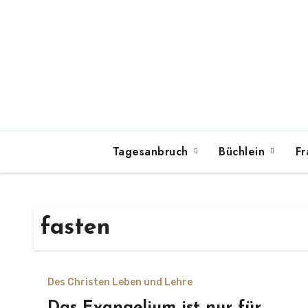
Zum
Inhalt
springen
Tagesanbruch
Büchlein
Fr
fasten
Des Christen Leben und Lehre