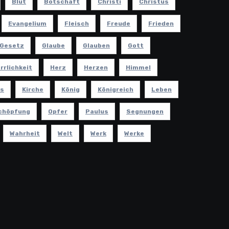
Blut
Botschaft
Christi
Christus
Evangelium
Fleisch
Freude
Frieden
Gesetz
Glaube
Glauben
Gott
rrlichkeit
Herz
Herzen
Himmel
s
Kirche
König
Königreich
Leben
chöpfung
Opfer
Paulus
Segnungen
Wahrheit
Welt
Werk
Werke