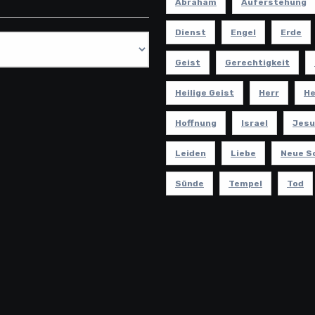
Abraham
Auferstehung
Dienst
Engel
Erde
Geist
Gerechtigkeit
Heilige Geist
Herr
He
Hoffnung
Israel
Jesu
Leiden
Liebe
Neue S
Sünde
Tempel
Tod