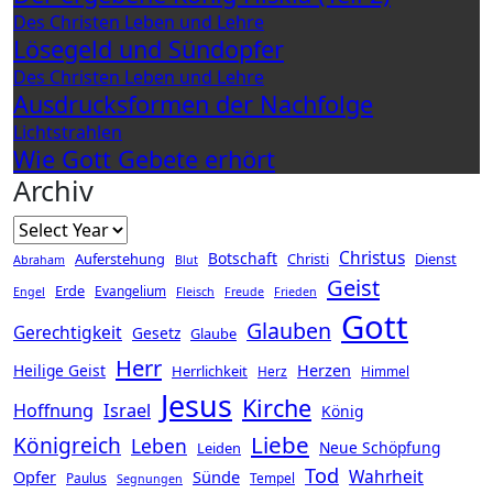
Des Christen Leben und Lehre
Lösegeld und Sündopfer
Des Christen Leben und Lehre
Ausdrucksformen der Nachfolge
Lichtstrahlen
Wie Gott Gebete erhört
Archiv
Christus
Botschaft
Auferstehung
Christi
Dienst
Abraham
Blut
Geist
Erde
Evangelium
Engel
Fleisch
Freude
Frieden
Gott
Glauben
Gerechtigkeit
Gesetz
Glaube
Herr
Herzen
Heilige Geist
Herrlichkeit
Herz
Himmel
Jesus
Kirche
Hoffnung
Israel
König
Liebe
Königreich
Leben
Neue Schöpfung
Leiden
Tod
Wahrheit
Opfer
Sünde
Paulus
Tempel
Segnungen