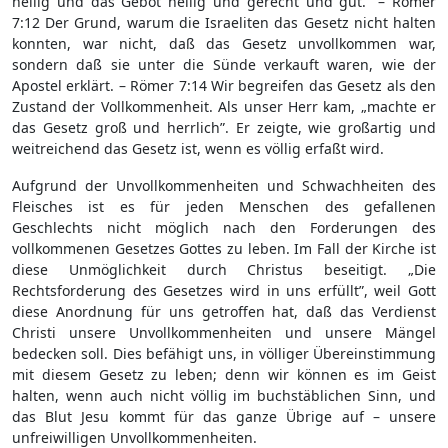
heilig und das Gebot heilig und gerecht und gut.” – Römer
7:12 Der Grund, warum die Israeliten das Gesetz nicht halten
konnten, war nicht, daß das Gesetz unvollkommen war,
sondern daß sie unter die Sünde verkauft waren, wie der
Apostel erklärt. – Römer 7:14 Wir begreifen das Gesetz als den
Zustand der Vollkommenheit. Als unser Herr kam, „machte er
das Gesetz groß und herrlich”. Er zeigte, wie großartig und
weitreichend das Gesetz ist, wenn es völlig erfaßt wird.
Aufgrund der Unvollkommenheiten und Schwachheiten des
Fleisches ist es für jeden Menschen des gefallenen
Geschlechts nicht möglich nach den Forderungen des
vollkommenen Gesetzes Gottes zu leben. Im Fall der Kirche ist
diese Unmöglichkeit durch Christus beseitigt. „Die
Rechtsforderung des Gesetzes wird in uns erfüllt”, weil Gott
diese Anordnung für uns getroffen hat, daß das Verdienst
Christi unsere Unvollkommenheiten und unsere Mängel
bedecken soll. Dies befähigt uns, in völliger Übereinstimmung
mit diesem Gesetz zu leben; denn wir können es im Geist
halten, wenn auch nicht völlig im buchstäblichen Sinn, und
das Blut Jesu kommt für das ganze Übrige auf – unsere
unfreiwilligen Unvollkommenheiten.