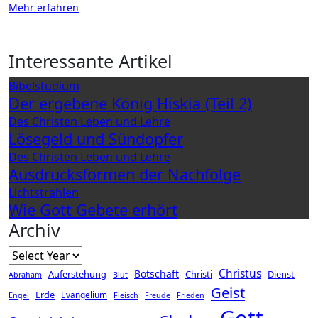
Mehr erfahren
Interessante Artikel
Bibelstudium
Der ergebene König Hiskia (Teil 2)
Des Christen Leben und Lehre
Lösegeld und Sündopfer
Des Christen Leben und Lehre
Ausdrucksformen der Nachfolge
Lichtstrahlen
Wie Gott Gebete erhört
Archiv
Christus
Botschaft
Auferstehung
Christi
Dienst
Abraham
Blut
Geist
Erde
Evangelium
Engel
Fleisch
Freude
Frieden
Gott