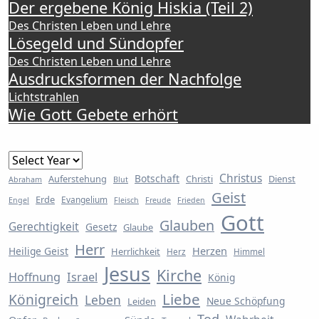
Der ergebene König Hiskia (Teil 2)
Des Christen Leben und Lehre
Lösegeld und Sündopfer
Des Christen Leben und Lehre
Ausdrucksformen der Nachfolge
Lichtstrahlen
Wie Gott Gebete erhört
Archiv
Christus
Botschaft
Auferstehung
Christi
Dienst
Abraham
Blut
Geist
Erde
Evangelium
Engel
Fleisch
Freude
Frieden
Gott
Glauben
Gerechtigkeit
Gesetz
Glaube
Herr
Herzen
Heilige Geist
Herrlichkeit
Herz
Himmel
Jesus
Kirche
Hoffnung
Israel
König
Liebe
Königreich
Leben
Neue Schöpfung
Leiden
Tod