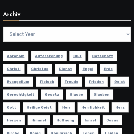
Archiv
Abraham
Auferstehung
Blut
Botschaft
Christi
Christus
Dienst
Engel
Erde
Evangelium
Fleisch
Freude
Frieden
Geist
Gerechtigkeit
Gesetz
Glaube
Glauben
Gott
Heilige Geist
Herr
Herrlichkeit
Herz
Herzen
Himmel
Hoffnung
Israel
Jesus
Kirche
König
Königreich
Leben
Leiden