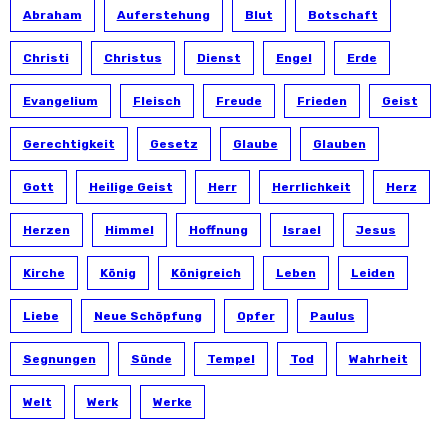
Abraham
Auferstehung
Blut
Botschaft
Christi
Christus
Dienst
Engel
Erde
Evangelium
Fleisch
Freude
Frieden
Geist
Gerechtigkeit
Gesetz
Glaube
Glauben
Gott
Heilige Geist
Herr
Herrlichkeit
Herz
Herzen
Himmel
Hoffnung
Israel
Jesus
Kirche
König
Königreich
Leben
Leiden
Liebe
Neue Schöpfung
Opfer
Paulus
Segnungen
Sünde
Tempel
Tod
Wahrheit
Welt
Werk
Werke