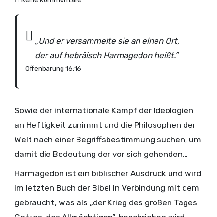
Keine Kommentare
„Und er versammelte sie an einen Ort,
der auf hebräisch Harmagedon heißt.”
Offenbarung 16:16
Sowie der internationale Kampf der Ideologien
an Heftigkeit zunimmt und die Philosophen der
Welt nach einer Begriffsbestimmung suchen, um
damit die Bedeutung der vor sich gehenden
Ereignisse zu erklären, wird häufig das Wort
Harmagedon ist ein biblischer Ausdruck und wird
Harmagedon gebraucht, jedoch selten versucht,
im letzten Buch der Bibel in Verbindung mit dem
seine Bedeutung zu erläutern. Vielleicht kennen
gebraucht, was als „der Krieg des großen Tages
die Verfasser im allgemeinen seine Bedeutung
Gottes, des Allmächtigen”, beschrieben wird. –