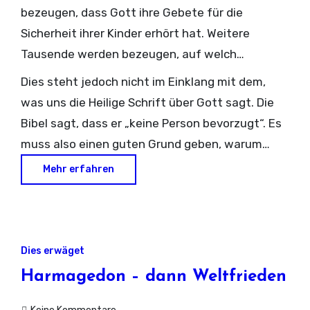
Söhne auf dem Schlachtfeld zu beschützen, nur
bezeugen, dass Gott ihre Gebete für die
um dann die Nachricht zu erhalten, dass sie
Sicherheit ihrer Kinder erhört hat. Weitere
getötet worden sind. Auch erklärt die
Tausende werden bezeugen, auf welch
Bekräftigung unseres Glaubens an das Gebet
wunderbare Weise Gott ihnen andere besondere
Dies steht jedoch nicht im Einklang mit dem,
nicht, warum eine ganze Nation, die um Frieden
Segnungen gewährt hat, um die sie gebeten
was uns die Heilige Schrift über Gott sagt. Die
betet, oft in einen Strudel des Krieges gerät.
hatten. Allein aufgrund der Erfahrung könnte es
Bibel sagt, dass er „keine Person bevorzugt“. Es
daher den Anschein haben, dass Gott die
muss also einen guten Grund geben, warum
Gebete einiger erhört, die Gebete anderer
Gott manche Gebete erhört und andere nicht.
Mehr erfahren
jedoch nicht.
Wenn wir diesen Grund finden können, sollte dies
dazu beitragen, den Glauben derer
wiederherzustellen, deren Gebete scheinbar
unerhört geblieben sind.
Dies erwäget
Harmagedon – dann Weltfrieden