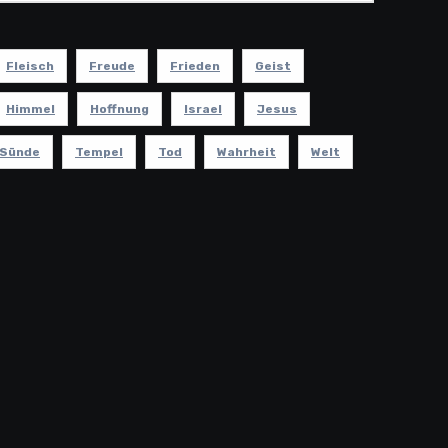
Fleisch
Freude
Frieden
Geist
Himmel
Hoffnung
Israel
Jesus
Sünde
Tempel
Tod
Wahrheit
Welt