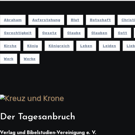
Abraham
Auferstehung
Blut
Botschaft
Christ
Gerechtigkeit
Gesetz
Glaube
Glauben
Gott
Kirche
König
Königreich
Leben
Leiden
Lie
Werk
Werke
Der Tagesanbruch
Verlag und Bibelstudien-Vereinigung e. V.