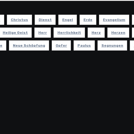
i
Christus
Dienst
Engel
Erde
Evangelium
Heilige Geist
Herr
Herrlichkeit
Herz
Herzen
be
Neue Schöpfung
Opfer
Paulus
Segnungen