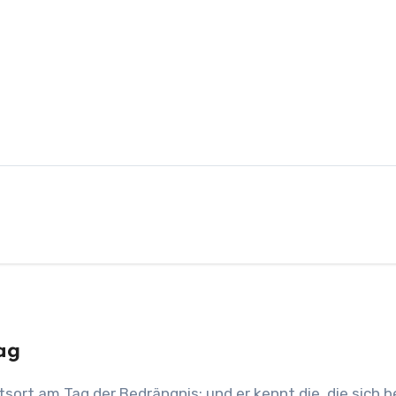
ag
htsort am Tag der Bedrängnis; und er kennt die, die sich