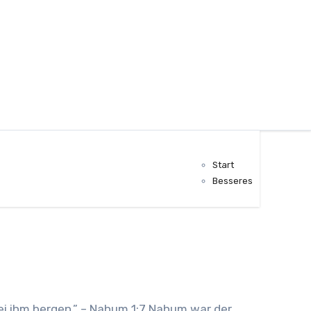
Start
Besseres
 bei ihm bergen.” – Nahum 1:7 Nahum war der