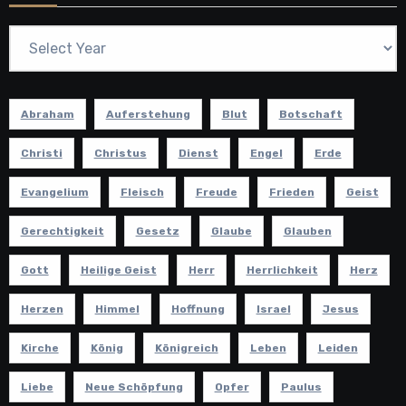
Abraham
Auferstehung
Blut
Botschaft
Christi
Christus
Dienst
Engel
Erde
Evangelium
Fleisch
Freude
Frieden
Geist
Gerechtigkeit
Gesetz
Glaube
Glauben
Gott
Heilige Geist
Herr
Herrlichkeit
Herz
Herzen
Himmel
Hoffnung
Israel
Jesus
Kirche
König
Königreich
Leben
Leiden
Liebe
Neue Schöpfung
Opfer
Paulus